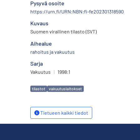
Pysyvä osoite
https://urn.fi/URN:NBN:fi-fe202301318590
Kuvaus
Suomen virallinen tilasto (SVT)
Aihealue
rahoitus ja vakuutus
Sarja
Vakuutus
|
1998:1
Avainsanat
tilastot
vakuutuslaitokset
Tietueen kaikki tiedot