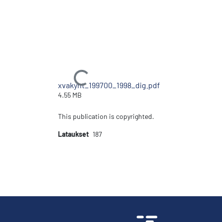
Ladataan...
xvakyht_199700_1998_dig.pdf
4.55 MB
This publication is copyrighted.
Lataukset
187