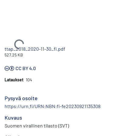
Ladataan...
ttap_2018_2020-11-30_fi.pdf
527.25 KB
CC BY 4.0
Lataukset
104
Pysyvä osoite
https://urn.fi/URN:NBN:fi-fe20230921135308
Kuvaus
Suomen virallinen tilasto (SVT)