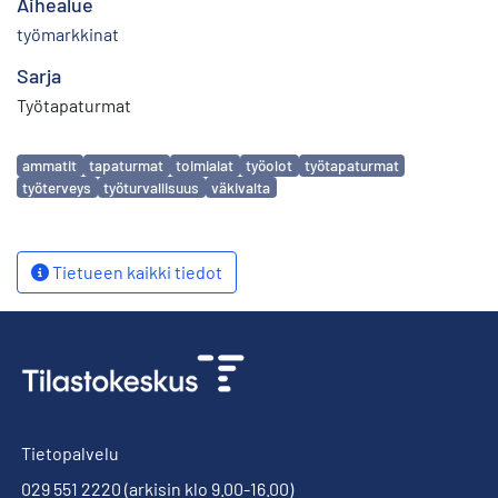
Aihealue
työmarkkinat
Sarja
Työtapaturmat
Avainsanat
ammatit
tapaturmat
toimialat
työolot
työtapaturmat
työterveys
työturvallisuus
väkivalta
Tietueen kaikki tiedot
Tietopalvelu
029 551 2220
(arkisin klo 9.00-16.00)