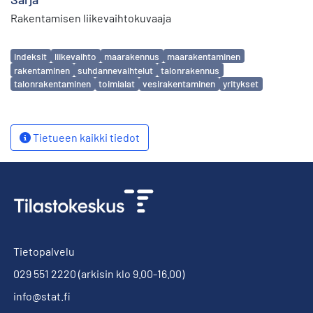
Rakentamisen liikevaihtokuvaaja
Avainsanat
indeksit
liikevaihto
maarakennus
maarakentaminen
rakentaminen
suhdannevaihtelut
talonrakennus
talonrakentaminen
toimialat
vesirakentaminen
yritykset
Tietueen kaikki tiedot
Tietopalvelu
029 551 2220
(arkisin klo 9.00-16.00)
info@stat.fi