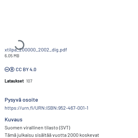
Ladataan...
xtilpa_200000_2002_dig.pdf
6.05 MB
CC BY 4.0
Lataukset
107
Pysyvä osoite
https://urn.fi/URN:ISBN:952-467-001-1
Kuvaus
Suomen virallinen tilasto (SVT)
Tämä julkaisu sisältää vuotta 2000 koskevat