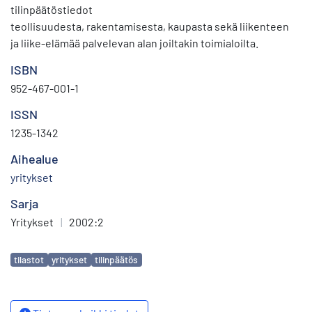
tilinpäätöstiedot
teollisuudesta, rakentamisesta, kaupasta sekä liikenteen
ja liike-elämää palvelevan alan joiltakin toimialoilta.
ISBN
952-467-001-1
ISSN
1235-1342
Aihealue
yritykset
Sarja
Yritykset
|
2002:2
Avainsanat
tilastot
yritykset
tilinpäätös