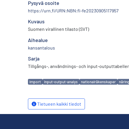
Pysyvä osoite
https://urn.fi/URN:NBN:fi-fe20230905117957
Kuvaus
Suomen virallinen tilasto (SVT)
Aihealue
kansantalous
Sarja
Tillgångs-, användnings- och input-outputtabeller
Avainsanat
import
input-output-analys
nationalräkenskaper
närin
Tietueen kaikki tiedot