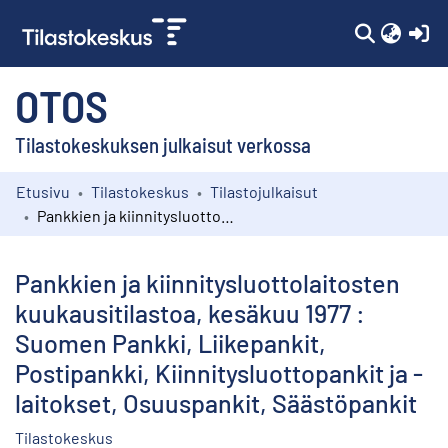
(c
OTOS
Tilastokeskuksen julkaisut verkossa
Etusivu
Tilastokeskus
Tilastojulkaisut
Kokoelmat
Pankkien ja kiinnitysluottolaitosten kuukausitilastoa, kesäkuu 1977 : Suomen Pankki, Liikepankit, Postipankki, Kiinnitysluottopankit ja -laitokset, Osuuspankit, Säästöpankit
Selaa
Pankkien ja kiinnitysluottolaitosten
kuukausitilastoa, kesäkuu 1977 :
Suomen Pankki, Liikepankit,
Postipankki, Kiinnitysluottopankit ja -
laitokset, Osuuspankit, Säästöpankit
Tilastokeskus