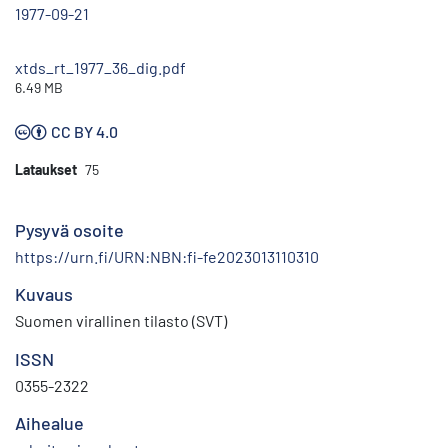
1977-09-21
xtds_rt_1977_36_dig.pdf
6.49 MB
CC BY 4.0
Lataukset
75
Pysyvä osoite
https://urn.fi/URN:NBN:fi-fe2023013110310
Kuvaus
Suomen virallinen tilasto (SVT)
ISSN
0355-2322
Aihealue