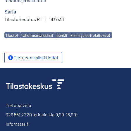
rahoitus ja vakuutus
Sarja
Tilastotiedotus RT
|
1977:36
Avainsanat
tilastot
rahoitusmarkkinat
pankit
kiinnitysluottolaitokset
Tietueen kaikki tiedot
Tietopalvelu
029 551 2220
(arkisin klo 9.00-16.00)
info@stat.fi