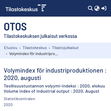
(c
OTOS
Tilastokeskuksen julkaisut verkossa
Etusivu
Tilastokeskus
Tilastojulkaisut
Kokoelmat
Volymindex för industriproduktionen : 2020, augusti
Selaa
Volymindex för industriproduktionen :
2020, augusti
Teollisuustuotannon volyymi-indeksi : 2020, elokuu
Volume index of industrial output : 2020, August
Statistikcentralen
2020