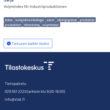
Volymindex för industriproduktionen
Avainsanat
index
konjunkturväxlingar
varor
näringsgrenar
produkter
produktion
tillverkning
volymindex
Tietueen kaikki tiedot
Tietopalvelu
029 551 2220
(arkisin klo 9.00-16.00)
info@stat.fi