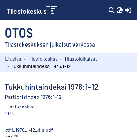
(c
OTOS
Tilastokeskuksen julkaisut verkossa
Etusivu
Tilastokeskus
Tilastojulkaisut
Kokoelmat
Tukkuhintaindeksi 1976:1–12
Selaa
Tukkuhintaindeksi 1976:1–12
Partiprisindex 1976:1–12
Tilastokeskus
1976
xthi_1976_1-12_dig.pdf
5.42 MB