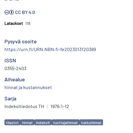
CC BY 4.0
Lataukset
118
Pysyvä osoite
https://urn.fi/URN:NBN:fi-fe2023013120389
ISSN
0355-2403
Aihealue
hinnat ja kustannukset
Sarja
Indeksitiedotus TH
|
1976:1–12
Avainsanat
tilastot
hinnat
indeksit
tuottajahinnat
tukkuhinnat