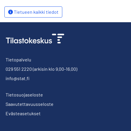
Tietueen kaikki tiedot
Tietopalvelu
029 551 2220
(arkisin klo 9.00-16.00)
info@stat.fi
Tietosuojaseloste
Saavutettavuusseloste
Evästeasetukset