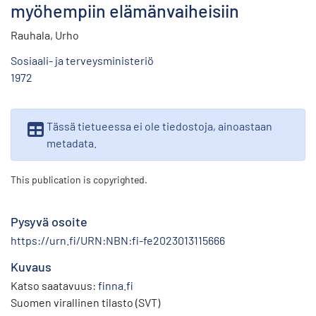
myöhempiin elämänvaiheisiin
Rauhala, Urho
Sosiaali- ja terveysministeriö
1972
Tässä tietueessa ei ole tiedostoja, ainoastaan
metadata.
This publication is copyrighted.
Pysyvä osoite
https://urn.fi/URN:NBN:fi-fe2023013115666
Kuvaus
Katso saatavuus:
finna.fi
Suomen virallinen tilasto (SVT)