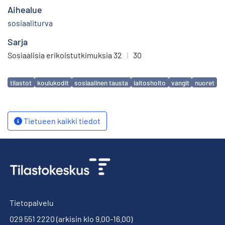
Aihealue
sosiaaliturva
Sarja
Sosiaalisia erikoistutkimuksia 32
|
30
Avainsanat
tilastot
koulukodit
sosiaalinen tausta
laitoshoito
vangit
nuoret
Tietueen kaikki tiedot
Tietopalvelu
029 551 2220
(arkisin klo 9.00-16.00)