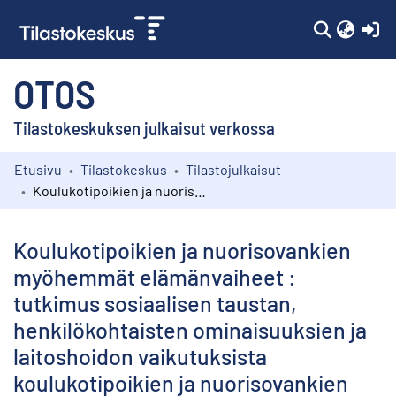
(c
OTOS
Tilastokeskuksen julkaisut verkossa
Etusivu
Tilastokeskus
Tilastojulkaisut
Kokoelmat
Koulukotipoikien ja nuorisovankien myöhemmät elämänvaiheet : tutkimus sosiaalisen taustan, henkilökohtaisten ominaisuuksien ja laitoshoidon vaikutuksista koulukotipoikien ja nuorisovankien myöhempiin elämänvaiheisiin
Selaa
Koulukotipoikien ja nuorisovankien
myöhemmät elämänvaiheet :
tutkimus sosiaalisen taustan,
henkilökohtaisten ominaisuuksien ja
laitoshoidon vaikutuksista
koulukotipoikien ja nuorisovankien