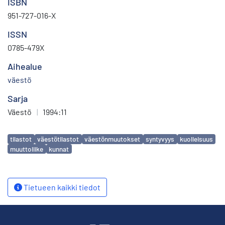
ISBN
951-727-016-X
ISSN
0785-479X
Aihealue
väestö
Sarja
Väestö
|
1994:11
Avainsanat
tilastot
väestötilastot
väestönmuutokset
syntyvyys
kuolleisuus
muuttoliike
kunnat
Tietueen kaikki tiedot