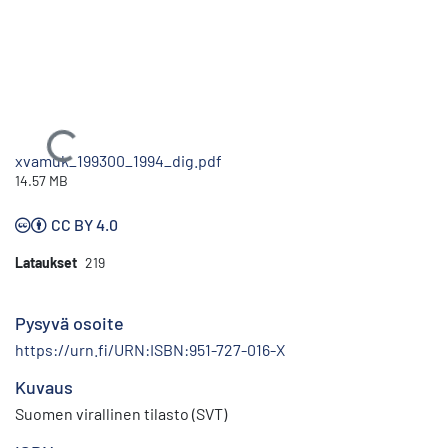
Ladataan...
xvamuk_199300_1994_dig.pdf
14.57 MB
CC BY 4.0
Lataukset
219
Pysyvä osoite
https://urn.fi/URN:ISBN:951-727-016-X
Kuvaus
Suomen virallinen tilasto (SVT)