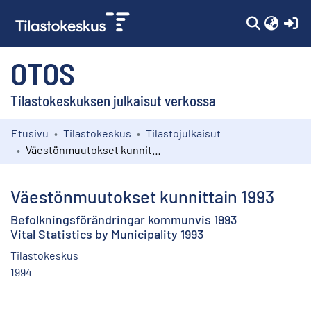
(c
OTOS
Tilastokeskuksen julkaisut verkossa
Etusivu
Tilastokeskus
Tilastojulkaisut
Kokoelmat
Väestönmuutokset kunnittain 1993
Selaa
Väestönmuutokset kunnittain 1993
Befolkningsförändringar kommunvis 1993
Vital Statistics by Municipality 1993
Tilastokeskus
1994