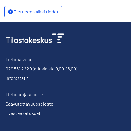
Tietueen kaikki tiedot
Tietopalvelu
029 551 2220
(arkisin klo 9.00-16.00)
info@stat.fi
Tietosuojaseloste
Saavutettavuusseloste
Evästeasetukset