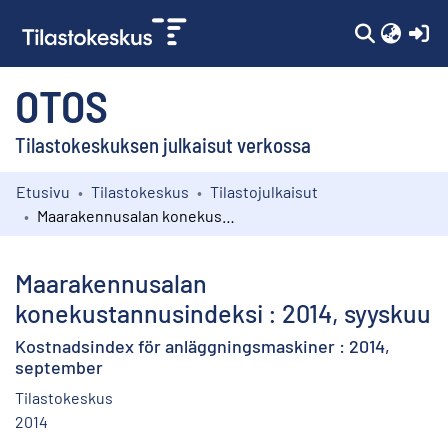
(c
OTOS
Tilastokeskuksen julkaisut verkossa
Etusivu
Tilastokeskus
Tilastojulkaisut
Kokoelmat
Maarakennusalan konekustannusindeksi : 2014, syyskuu
Selaa
Maarakennusalan
konekustannusindeksi : 2014, syyskuu
Kostnadsindex för anläggningsmaskiner : 2014,
september
Tilastokeskus
2014