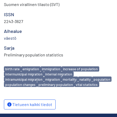
Suomen virallinen tilasto (SVT)
ISSN
2243-3627
Aihealue
väestö
Sarja
Preliminary population statistics
Avainsanat
birth rate
emigration
immigration
increase of population
intermunicipal migration
internal migration
intramunicipal migration
migration
mortality
natality
population
population changes
preliminary population
vital statistics
Tietueen kaikki tiedot