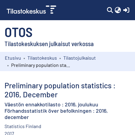
(c
OTOS
Tilastokeskuksen julkaisut verkossa
Etusivu
Tilastokeskus
Tilastojulkaisut
Kokoelmat
Preliminary population statistics : 2016, December
Selaa
Preliminary population statistics :
2016, December
Väestön ennakkotilasto : 2016, joulukuu
Förhandsstatistik över befolkningen : 2016,
december
Statistics Finland
2017