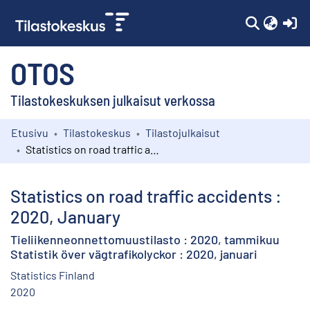
(c
OTOS
Tilastokeskuksen julkaisut verkossa
Etusivu
Tilastokeskus
Tilastojulkaisut
Kokoelmat
Statistics on road traffic accidents : 2020, January
Selaa
Statistics on road traffic accidents :
2020, January
Tieliikenneonnettomuustilasto : 2020, tammikuu
Statistik över vägtrafikolyckor : 2020, januari
Statistics Finland
2020