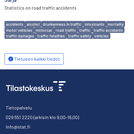
Statistics on road traffic accidents
Avainsanat
accidents
alcohol
drunkenness in traffic
intoxicants
mortality
motor vehicles
motorcar
road traffic
traffic
traffic accidents
traffic damages
traffic fatalities
traffic safety
vehicles
Tietueen kaikki tiedot
Tietopalvelu
029 551 2220
(arkisin klo 9.00-16.00)
info@stat.fi