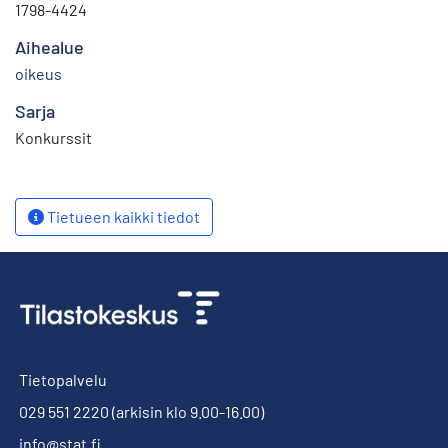
1798-4424
Aihealue
oikeus
Sarja
Konkurssit
Tietueen kaikki tiedot
Tietopalvelu
029 551 2220
(arkisin klo 9.00-16.00)
info@stat.fi