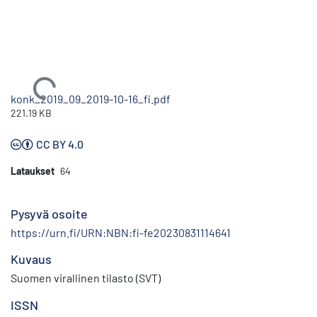
Ladataan...
konk_2019_09_2019-10-16_fi.pdf
221.19 KB
CC BY 4.0
Lataukset
64
Pysyvä osoite
https://urn.fi/URN:NBN:fi-fe20230831114641
Kuvaus
Suomen virallinen tilasto (SVT)
ISSN