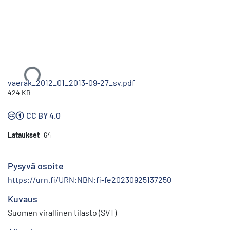
Ladataan...
vaerak_2012_01_2013-09-27_sv.pdf
424 KB
CC BY 4.0
Lataukset
64
Pysyvä osoite
https://urn.fi/URN:NBN:fi-fe20230925137250
Kuvaus
Suomen virallinen tilasto (SVT)