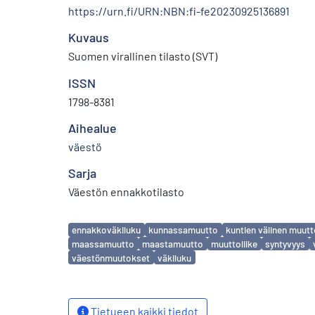
https://urn.fi/URN:NBN:fi-fe20230925136891
Kuvaus
Suomen virallinen tilasto (SVT)
ISSN
1798-8381
Aihealue
väestö
Sarja
Väestön ennakkotilasto
Avainsanat
ennakkoväkiluku
kunnassamuutto
kuntien välinen muut
maassamuutto
maastamuutto
muuttoliike
syntyvyys
väestönmuutokset
väkiluku
Tietueen kaikki tiedot