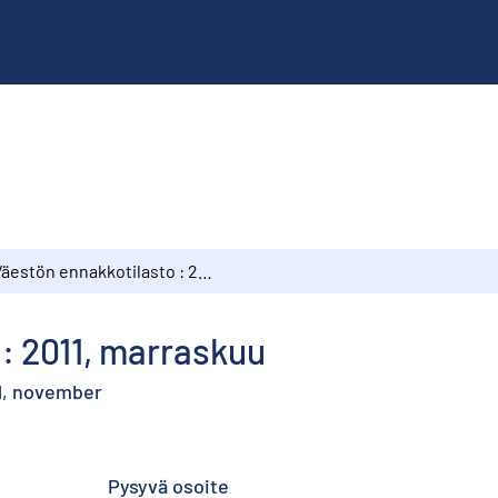
Väestön ennakkotilasto : 2011, marraskuu
: 2011, marraskuu
1, november
Pysyvä osoite