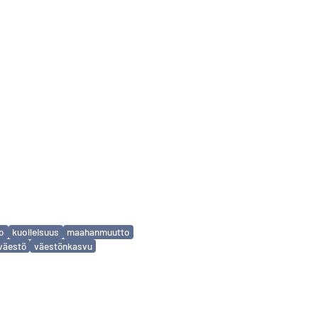
to
kuolleisuus
maahanmuutto
väestö
väestönkasvu