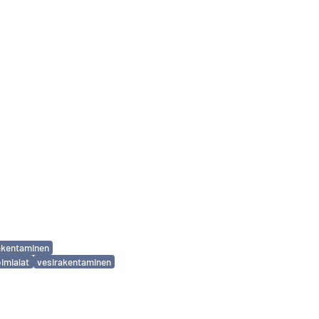
akentaminen
oimialat
vesirakentaminen