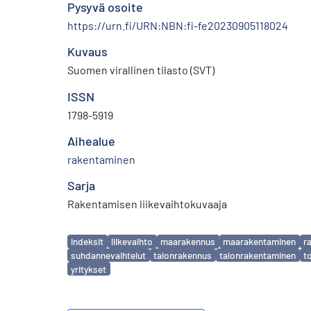
Pysyvä osoite
https://urn.fi/URN:NBN:fi-fe20230905118024
Kuvaus
Suomen virallinen tilasto (SVT)
ISSN
1798-5919
Aihealue
rakentaminen
Sarja
Rakentamisen liikevaihtokuvaaja
Avainsanat
indeksit
liikevaihto
maarakennus
maarakentaminen
r
suhdannevaihtelut
talonrakennus
talonrakentaminen
t
yritykset