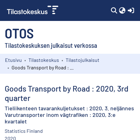
(c
OTOS
Tilastokeskuksen julkaisut verkossa
Etusivu
Tilastokeskus
Tilastojulkaisut
Kokoelmat
Goods Transport by Road : 2020, 3rd quarter
Selaa
Goods Transport by Road : 2020, 3rd
quarter
Tieliikenteen tavarankuljetukset : 2020, 3. neljännes
Varutransporter inom vägtrafiken : 2020, 3:e
kvartalet
Statistics Finland
2020