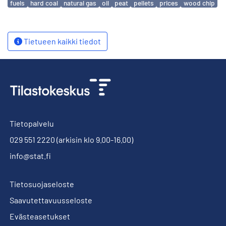
fuels
hard coal
natural gas
oil
peat
pellets
prices
wood chip
Tietueen kaikki tiedot
Tietopalvelu
029 551 2220
(arkisin klo 9.00-16.00)
info@stat.fi
Tietosuojaseloste
Saavutettavuusseloste
Evästeasetukset