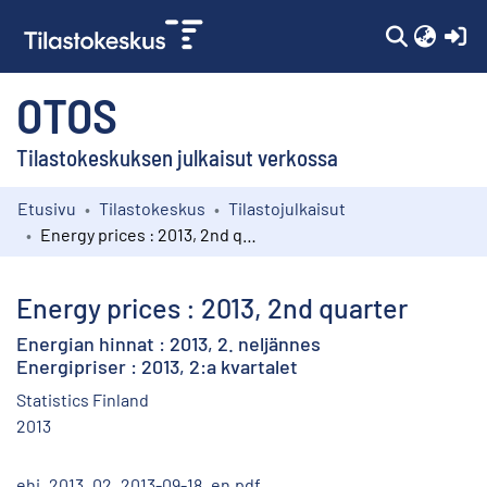
(c
OTOS
Tilastokeskuksen julkaisut verkossa
Etusivu
Tilastokeskus
Tilastojulkaisut
Kokoelmat
Energy prices : 2013, 2nd quarter
Selaa
Energy prices : 2013, 2nd quarter
Energian hinnat : 2013, 2. neljännes
Energipriser : 2013, 2:a kvartalet
Statistics Finland
2013
ehi_2013_02_2013-09-18_en.pdf