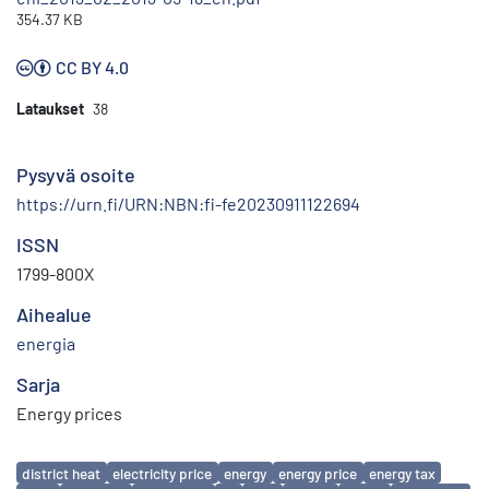
354.37 KB
CC BY 4.0
Lataukset
38
Pysyvä osoite
https://urn.fi/URN:NBN:fi-fe20230911122694
ISSN
1799-800X
Aihealue
energia
Sarja
Energy prices
Avainsanat
district heat
electricity price
energy
energy price
energy tax