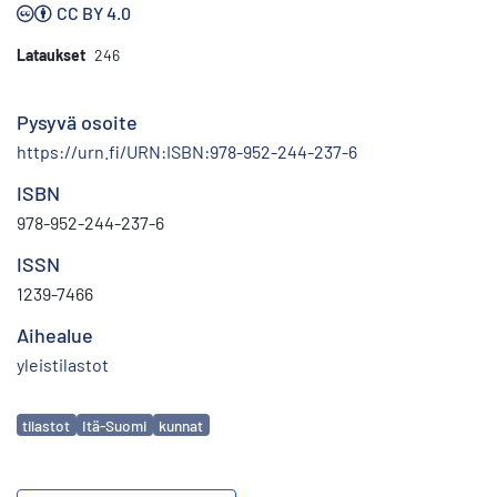
CC BY 4.0
Lataukset
246
Pysyvä osoite
https://urn.fi/URN:ISBN:978-952-244-237-6
ISBN
978-952-244-237-6
ISSN
1239-7466
Aihealue
yleistilastot
Avainsanat
tilastot
Itä-Suomi
kunnat