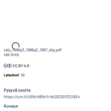
Ladataan...
xaly_1996q3_1996q2_1997_dig.pdf
489.76 KB
CC BY 4.0
Lataukset
93
Pysyvä osoite
https://urn.fi/URN:NBN:fi-fe2023013121924
Kuvaus