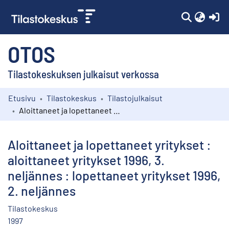
(c
OTOS
Tilastokeskuksen julkaisut verkossa
Etusivu
Tilastokeskus
Tilastojulkaisut
Kokoelmat
Aloittaneet ja lopettaneet yritykset : aloittaneet yritykset 1996, 3. neljännes : lopettaneet yritykset 1996, 2. neljännes
Selaa
Aloittaneet ja lopettaneet yritykset :
aloittaneet yritykset 1996, 3.
neljännes : lopettaneet yritykset 1996,
2. neljännes
Tilastokeskus
1997