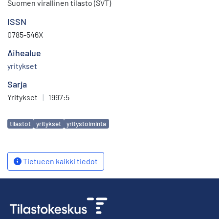
Suomen virallinen tilasto (SVT)
ISSN
0785-546X
Aihealue
yritykset
Sarja
Yritykset
|
1997:5
Avainsanat
tilastot
yritykset
yritystoiminta
Tietueen kaikki tiedot