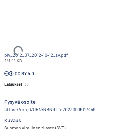
Ladataan...
plv_2012_07_2012-10-12_sv.pdf
241.44 KB
CC BY 4.0
Lataukset
38
Pysyvä osoite
https://urn.fi/URN:NBN:fi-fe20230905117459
Kuvaus
Suomen virallinen tilasto (SVT)