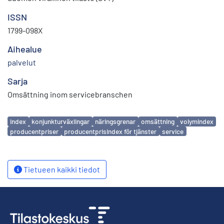
ISSN
1799-098X
Aihealue
palvelut
Sarja
Omsättning inom servicebranschen
Avainsanat
index
konjunkturväxlingar
näringsgrenar
omsättning
volymindex
producentpriser
producentprisindex för tjänster
service
Tietueen kaikki tiedot