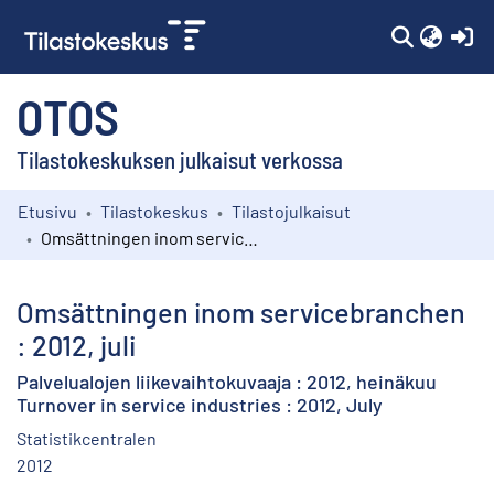
(c
OTOS
Tilastokeskuksen julkaisut verkossa
Etusivu
Tilastokeskus
Tilastojulkaisut
Kokoelmat
Omsättningen inom servicebranchen : 2012, juli
Selaa
Omsättningen inom servicebranchen
: 2012, juli
Palvelualojen liikevaihtokuvaaja : 2012, heinäkuu
Turnover in service industries : 2012, July
Statistikcentralen
2012