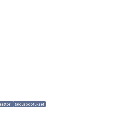
aattori
talousodotukset