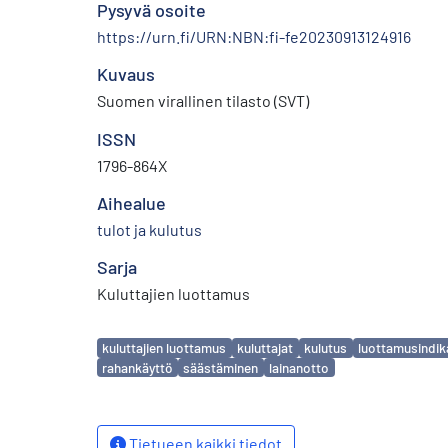
Pysyvä osoite
https://urn.fi/URN:NBN:fi-fe20230913124916
Kuvaus
Suomen virallinen tilasto (SVT)
ISSN
1796-864X
Aihealue
tulot ja kulutus
Sarja
Kuluttajien luottamus
Avainsanat
kuluttajien luottamus
kuluttajat
kulutus
luottamusindik
rahankäyttö
säästäminen
lainanotto
Tietueen kaikki tiedot