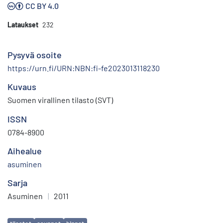
CC BY 4.0
Lataukset
232
Pysyvä osoite
https://urn.fi/URN:NBN:fi-fe2023013118230
Kuvaus
Suomen virallinen tilasto (SVT)
ISSN
0784-8900
Aihealue
asuminen
Sarja
Asuminen
|
2011
Avainsanat