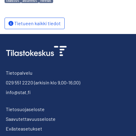
tilastot
asunnot
hinnat
Tietueen kaikki tiedot
Tietopalvelu
029 551 2220
(arkisin klo 9.00-16.00)
info@stat.fi
Tietosuojaseloste
Saavutettavuusseloste
Evästeasetukset