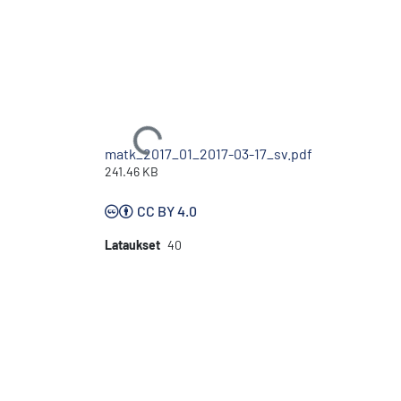
Ladataan...
matk_2017_01_2017-03-17_sv.pdf
241.46 KB
CC BY 4.0
Lataukset
40