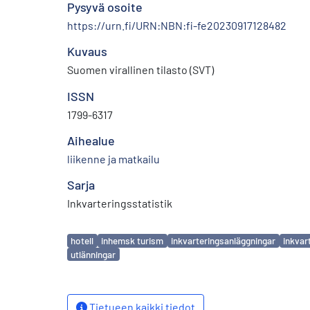
Pysyvä osoite
https://urn.fi/URN:NBN:fi-fe20230917128482
Kuvaus
Suomen virallinen tilasto (SVT)
ISSN
1799-6317
Aihealue
liikenne ja matkailu
Sarja
Inkvarteringsstatistik
Avainsanat
hotell
inhemsk turism
inkvarteringsanläggningar
inkvar
utlänningar
Tietueen kaikki tiedot