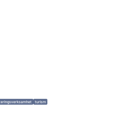
teringsverksamhet
turism