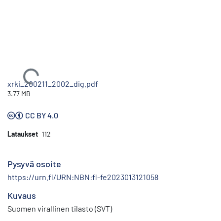
Ladataan...
xrki_200211_2002_dig.pdf
3.77 MB
CC BY 4.0
Lataukset
112
Pysyvä osoite
https://urn.fi/URN:NBN:fi-fe2023013121058
Kuvaus
Suomen virallinen tilasto (SVT)