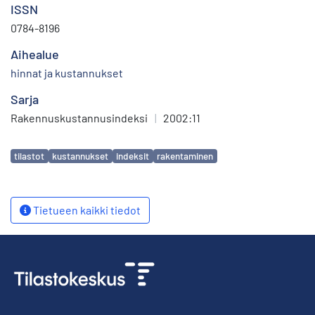
ISSN
0784-8196
Aihealue
hinnat ja kustannukset
Sarja
Rakennuskustannusindeksi
|
2002:11
Avainsanat
tilastot
kustannukset
indeksit
rakentaminen
Tietueen kaikki tiedot