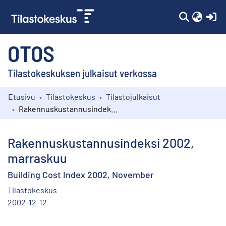
(c
OTOS
Tilastokeskuksen julkaisut verkossa
Etusivu
Tilastokeskus
Tilastojulkaisut
Kokoelmat
Rakennuskustannusindeksi 2002, marraskuu
Selaa
Rakennuskustannusindeksi 2002,
marraskuu
Building Cost Index 2002, November
Tilastokeskus
2002-12-12