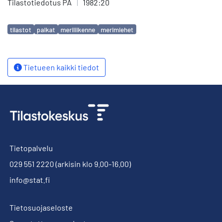
Tilastotiedotus PA
|
1982:20
Avainsanat
tilastot
palkat
meriliikenne
merimiehet
Tietueen kaikki tiedot
Tietopalvelu
029 551 2220
(arkisin klo 9.00-16.00)
info@stat.fi
Tietosuojaseloste