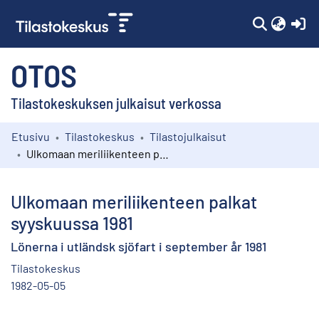
(c
OTOS
Tilastokeskuksen julkaisut verkossa
Etusivu
Tilastokeskus
Tilastojulkaisut
Kokoelmat
Ulkomaan meriliikenteen palkat syyskuussa 1981
Selaa
Ulkomaan meriliikenteen palkat
syyskuussa 1981
Lönerna i utländsk sjöfart i september år 1981
Tilastokeskus
1982-05-05