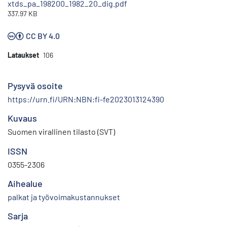
xtds_pa_198200_1982_20_dig.pdf
337.97 KB
CC BY 4.0
Lataukset
106
Pysyvä osoite
https://urn.fi/URN:NBN:fi-fe2023013124390
Kuvaus
Suomen virallinen tilasto (SVT)
ISSN
0355-2306
Aihealue
palkat ja työvoimakustannukset
Sarja