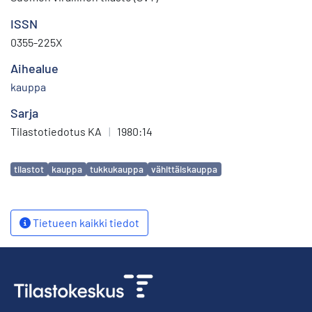
ISSN
0355-225X
Aihealue
kauppa
Sarja
Tilastotiedotus KA
|
1980:14
Avainsanat
tilastot
kauppa
tukkukauppa
vähittäiskauppa
Tietueen kaikki tiedot