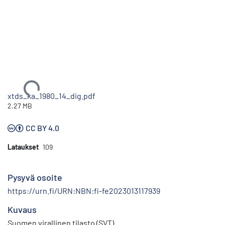
Ladataan...
xtds_ka_1980_14_dig.pdf
2.27 MB
CC BY 4.0
Lataukset
109
Pysyvä osoite
https://urn.fi/URN:NBN:fi-fe2023013117939
Kuvaus
Suomen virallinen tilasto (SVT)