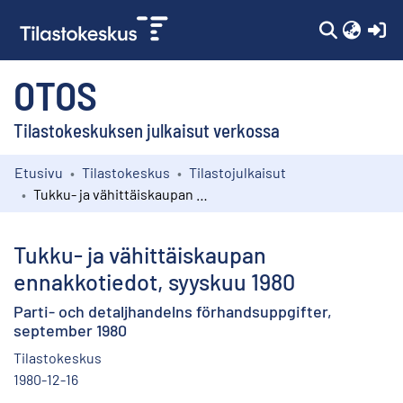
(c
OTOS
Tilastokeskuksen julkaisut verkossa
Etusivu
Tilastokeskus
Tilastojulkaisut
Kokoelmat
Tukku- ja vähittäiskaupan ennakkotiedot, syyskuu 1980
Selaa
Tukku- ja vähittäiskaupan
ennakkotiedot, syyskuu 1980
Parti- och detaljhandelns förhandsuppgifter,
september 1980
Tilastokeskus
1980-12-16