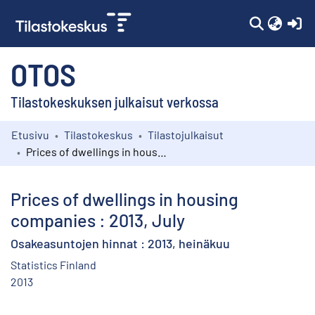
(c
OTOS
Tilastokeskuksen julkaisut verkossa
Etusivu
Tilastokeskus
Tilastojulkaisut
Kokoelmat
Prices of dwellings in housing companies : 2013, July
Selaa
Prices of dwellings in housing
companies : 2013, July
Osakeasuntojen hinnat : 2013, heinäkuu
Statistics Finland
2013