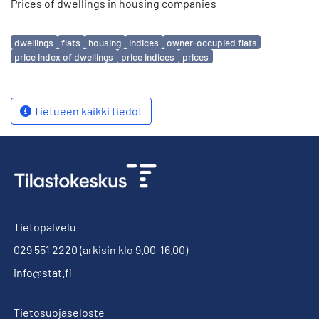
Prices of dwellings in housing companies
Avainsanat
dwellings
flats
housing
indices
owner-occupied flats
price index of dwellings
price indices
prices
Tietueen kaikki tiedot
Tietopalvelu
029 551 2220
(arkisin klo 9.00-16.00)
info@stat.fi
Tietosuojaseloste