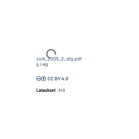
Ladataan...
xoik_2005_2_dig.pdf
9.1 MB
CC BY 4.0
Lataukset
349