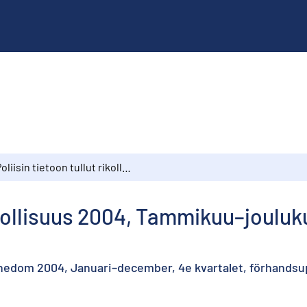
Poliisin tietoon tullut rikollisuus 2004, Tammikuu–joulukuu, 4. neljännes, ennakkotiedot
rikollisuus 2004, Tammikuu–jouluk
nnedom 2004, Januari–december, 4e kvartalet, förhandsu