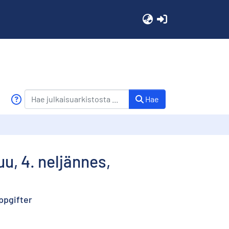
(current)
Hae
uu, 4. neljännes,
ppgifter