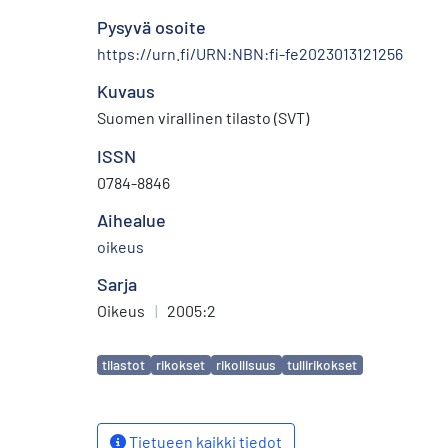
Pysyvä osoite
https://urn.fi/URN:NBN:fi-fe2023013121256
Kuvaus
Suomen virallinen tilasto (SVT)
ISSN
0784-8846
Aihealue
oikeus
Sarja
Oikeus
|
2005:2
Avainsanat
tilastot
rikokset
rikollisuus
tullirikokset
Tietueen kaikki tiedot