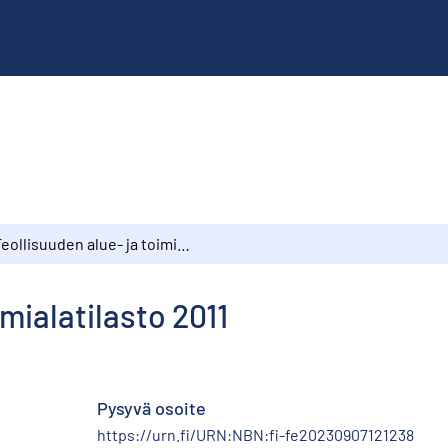
Teollisuuden alue- ja toimialatilasto 2011
imialatilasto 2011
Pysyvä osoite
https://urn.fi/URN:NBN:fi-fe20230907121238