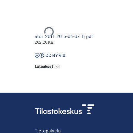
Ladataan...
atoi_2011_2013-03-07_fi.pdf
262.26 KB
CC BY 4.0
Lataukset
53
Tietopalvelu