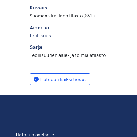
Kuvaus
Suomen virallinen tilasto (SVT)
Aihealue
teollisuus
Sarja
Teollisuuden alue- ja toimialatilasto
Tietueen kaikki tiedot
Tietosuojaseloste