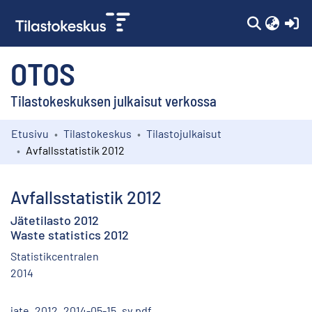
(c
OTOS
Tilastokeskuksen julkaisut verkossa
Etusivu
Tilastokeskus
Tilastojulkaisut
Kokoelmat
Avfallsstatistik 2012
Selaa
Avfallsstatistik 2012
Jätetilasto 2012
Waste statistics 2012
Statistikcentralen
2014
jate_2012_2014-05-15_sv.pdf