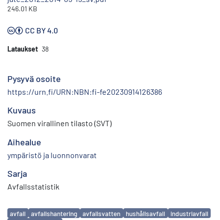
246.01 KB
CC BY 4.0
Lataukset
38
Pysyvä osoite
https://urn.fi/URN:NBN:fi-fe20230914126386
Kuvaus
Suomen virallinen tilasto (SVT)
Aihealue
ympäristö ja luonnonvarat
Sarja
Avfallsstatistik
Avainsanat
avfall
avfallshantering
avfallsvatten
hushållsavfall
industriavfall