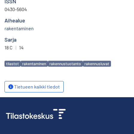
ISSN
0430-5604
Aihealue
rakentaminen
Sarja
18 C
|
14
Avainsanat
tilastot
rakentaminen
rakennustuotanto
rakennusluvat
Tietueen kaikki tiedot