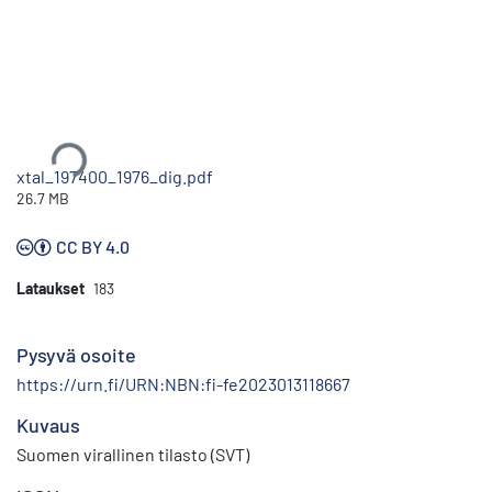
Ladataan...
xtal_197400_1976_dig.pdf
26.7 MB
CC BY 4.0
Lataukset
183
Pysyvä osoite
https://urn.fi/URN:NBN:fi-fe2023013118667
Kuvaus
Suomen virallinen tilasto (SVT)