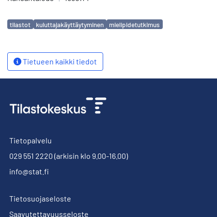
Avainsanat
tilastot
kuluttajakäyttäytyminen
mielipidetutkimus
Tietueen kaikki tiedot
Tietopalvelu
029 551 2220
(arkisin klo 9.00-16.00)
info@stat.fi
Tietosuojaseloste
Saavutettavuusseloste