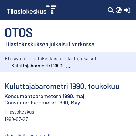
(c
OTOS
Tilastokeskuksen julkaisut verkossa
Etusivu
Tilastokeskus
Tilastojulkaisut
Kokoelmat
Kuluttajabarometri 1990, toukokuu
Selaa
Kuluttajabarometri 1990, toukokuu
Konsumentbarometern 1990, maj
Consumer barometer 1990, May
Tilastokeskus
1990-07-27
xkan_1990_14_dig.pdf