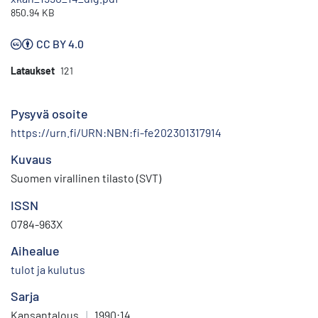
850.94 KB
CC BY 4.0
Lataukset
121
Pysyvä osoite
https://urn.fi/URN:NBN:fi-fe202301317914
Kuvaus
Suomen virallinen tilasto (SVT)
ISSN
0784-963X
Aihealue
tulot ja kulutus
Sarja
Kansantalous
|
1990:14