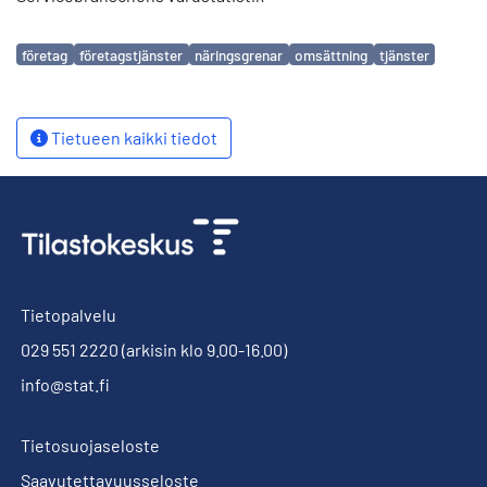
Avainsanat
företag
företagstjänster
näringsgrenar
omsättning
tjänster
Tietueen kaikki tiedot
Tietopalvelu
029 551 2220
(arkisin klo 9.00-16.00)
info@stat.fi
Tietosuojaseloste
Saavutettavuusseloste