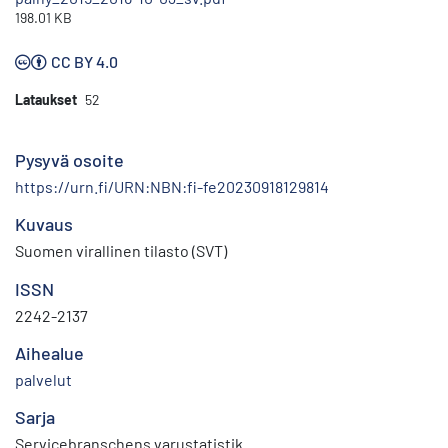
198.01 KB
CC BY 4.0
Lataukset
52
Pysyvä osoite
https://urn.fi/URN:NBN:fi-fe20230918129814
Kuvaus
Suomen virallinen tilasto (SVT)
ISSN
2242-2137
Aihealue
palvelut
Sarja
Servicebranschens varustatistik