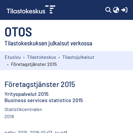
(c
OTOS
Tilastokeskuksen julkaisut verkossa
Etusivu
Tilastokeskus
Tilastojulkaisut
Kokoelmat
Företagstjänster 2015
Selaa
Företagstjänster 2015
Yrityspalvelut 2015
Business services statistics 2015
Statistikcentralen
2016
palhy_2015_2016-10-03_sv.pdf