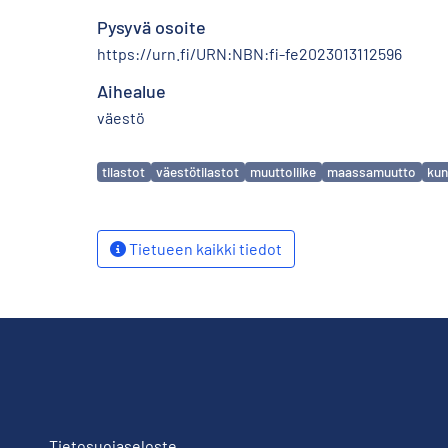
Pysyvä osoite
https://urn.fi/URN:NBN:fi-fe2023013112596
Aihealue
väestö
Avainsanat
tilastot
väestötilastot
muuttoliike
maassamuutto
kun
Tietueen kaikki tiedot
Tietosuojaseloste