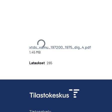
Ladataan...
xtds_vamu_197200_1975_dig_4.pdf
1.45 MB
Lataukset
265
Tietopalvelu