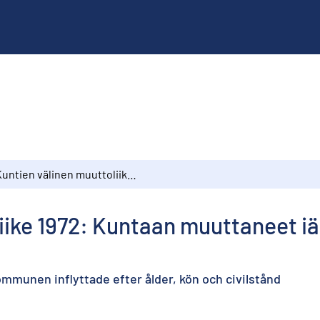
Kuntien välinen muuttoliike 1972: Kuntaan muuttaneet iän, sukupuolen ja siviilisäädyn mukaan
iike 1972: Kuntaan muuttaneet iä
mmunen inflyttade efter ålder, kön och civilstånd