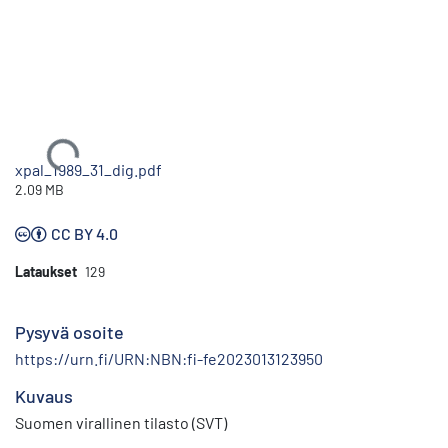
Ladataan...
xpal_1989_31_dig.pdf
2.09 MB
CC BY 4.0
Lataukset
129
Pysyvä osoite
https://urn.fi/URN:NBN:fi-fe2023013123950
Kuvaus
Suomen virallinen tilasto (SVT)