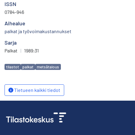
ISSN
0784-946
Aihealue
palkat ja työvoimakustannukset
Sarja
Palkat
|
1989:31
Avainsanat
tilastot
palkat
metsätalous
Tietueen kaikki tiedot