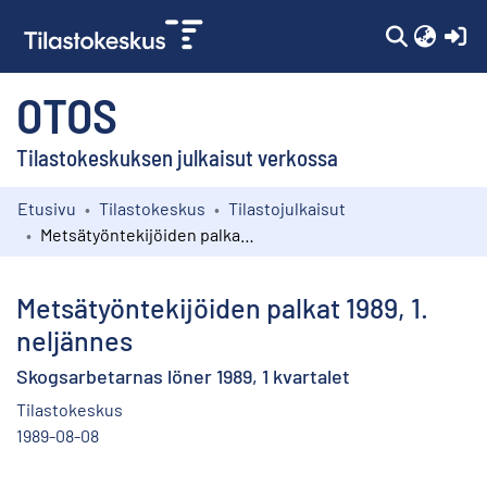
(c
OTOS
Tilastokeskuksen julkaisut verkossa
Etusivu
Tilastokeskus
Tilastojulkaisut
Kokoelmat
Metsätyöntekijöiden palkat 1989, 1. neljännes
Selaa
Metsätyöntekijöiden palkat 1989, 1.
neljännes
Skogsarbetarnas löner 1989, 1 kvartalet
Tilastokeskus
1989-08-08