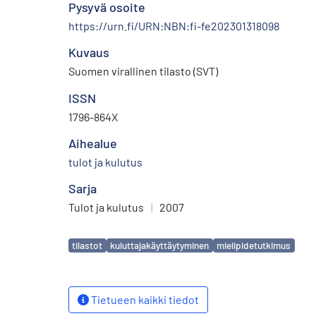
Pysyvä osoite
https://urn.fi/URN:NBN:fi-fe202301318098
Kuvaus
Suomen virallinen tilasto (SVT)
ISSN
1796-864X
Aihealue
tulot ja kulutus
Sarja
Tulot ja kulutus
|
2007
Avainsanat
tilastot
kuluttajakäyttäytyminen
mielipidetutkimus
Tietueen kaikki tiedot