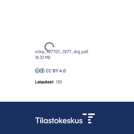
Ladataan...
xtka_197701_1977_dig.pdf
18.33 MB
CC BY 4.0
Lataukset
139