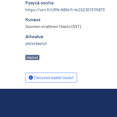
Pysyvä osoite
https://urn.fi/URN:NBN:fi-fe2023013115973
Kuvaus
Suomen virallinen tilasto (SVT)
Aihealue
yleistilastot
Avainsanat
tilastot
Tietueen kaikki tiedot