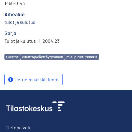
1456-0143
Aihealue
tulot ja kulutus
Sarja
Tulot ja kulutus
|
2004:23
Avainsanat
tilastot
kuluttajakäyttäytyminen
mielipidetutkimus
Tietueen kaikki tiedot
Tietopalvelu