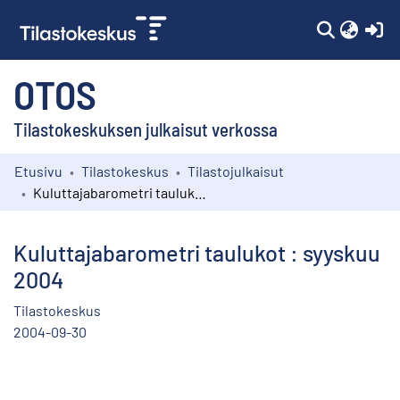
(c
OTOS
Tilastokeskuksen julkaisut verkossa
Etusivu
Tilastokeskus
Tilastojulkaisut
Kokoelmat
Kuluttajabarometri taulukot : syyskuu 2004
Selaa
Kuluttajabarometri taulukot : syyskuu
2004
Tilastokeskus
2004-09-30