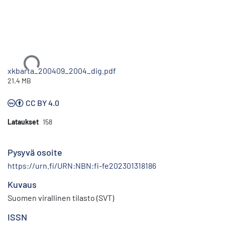
Ladataan...
xkbarta_200409_2004_dig.pdf
21.4 MB
CC BY 4.0
Lataukset
158
Pysyvä osoite
https://urn.fi/URN:NBN:fi-fe202301318186
Kuvaus
Suomen virallinen tilasto (SVT)
ISSN