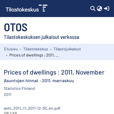
(c
OTOS
Tilastokeskuksen julkaisut verkossa
Etusivu
Tilastokeskus
Tilastojulkaisut
Kokoelmat
Prices of dwellings : 2011, November
Selaa
Prices of dwellings : 2011, November
Asuntojen hinnat : 2011, marraskuu
Statistics Finland
2011
ashi_2011_11_2011-12-30_en.pdf
318.2 KB