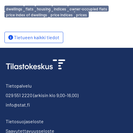
Avainsanat
dwellings
flats
housing
indices
owner-occupied flats
price index of dwellings
price indices
prices
Tietueen kaikki tiedot
Tietopalvelu
029 551 2220
(arkisin klo 9.00-16.00)
info@stat.fi
Tietosuojaseloste
Saavutettavuusseloste