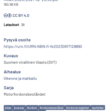
160.96 KB
CC BY 4.0
Lataukset
38
Pysyvä osoite
https://urn.fi/URN:NBN:fi-fe20230917128890
Kuvaus
Suomen virallinen tilasto (SVT)
Aihealue
liikenne ja matkailu
Sarja
Motorfordonsbeståndet
Avainsanat
bilar
bussar
fordon
fordonsbestånd
fordonsregister
lastbilar