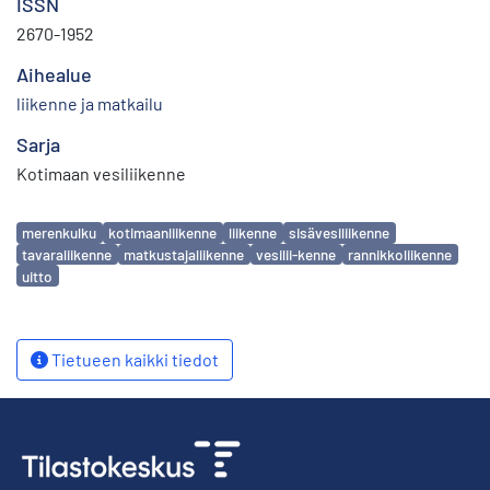
ISSN
2670-1952
Aihealue
liikenne ja matkailu
Sarja
Kotimaan vesiliikenne
Avainsanat
merenkulku
kotimaanliikenne
liikenne
sisävesiliikenne
tavaraliikenne
matkustajaliikenne
vesilii-kenne
rannikkoliikenne
uitto
Tietueen kaikki tiedot