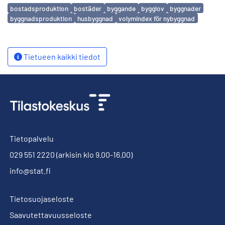
Avainsanat
bostadsproduktion
bostäder
byggande
bygglov
byggnader
byggnadsproduktion
husbyggnad
volymindex för nybyggnad
Tietueen kaikki tiedot
Tietopalvelu
029 551 2220
(arkisin klo 9.00-16.00)
info@stat.fi
Tietosuojaseloste
Saavutettavuusseloste