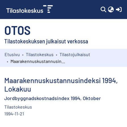
(c
OTOS
Tilastokeskuksen julkaisut verkossa
Etusivu
Tilastokeskus
Tilastojulkaisut
Kokoelmat
Maarakennuskustannusindeksi 1994, Lokakuu
Selaa
Maarakennuskustannusindeksi 1994,
Lokakuu
Jordbyggnadskostnadsindex 1994, Oktober
Tilastokeskus
1994-11-21