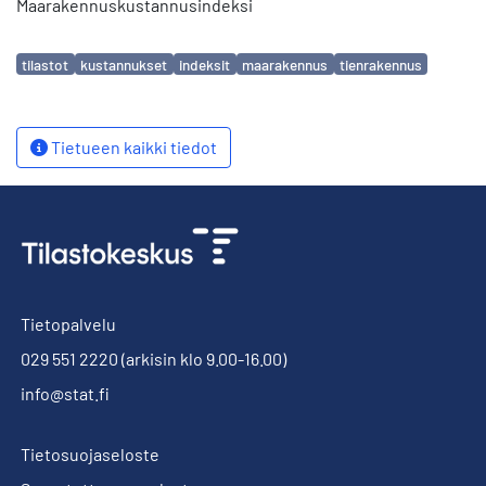
Maarakennuskustannusindeksi
Avainsanat
tilastot
kustannukset
indeksit
maarakennus
tienrakennus
Tietueen kaikki tiedot
Tietopalvelu
029 551 2220
(arkisin klo 9.00-16.00)
info@stat.fi
Tietosuojaseloste