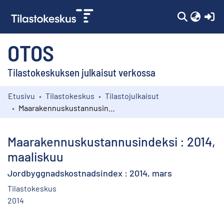
(c
OTOS
Tilastokeskuksen julkaisut verkossa
Etusivu
Tilastokeskus
Tilastojulkaisut
Kokoelmat
Maarakennuskustannusindeksi : 2014, maaliskuu
Selaa
Maarakennuskustannusindeksi : 2014,
maaliskuu
Jordbyggnadskostnadsindex : 2014, mars
Tilastokeskus
2014