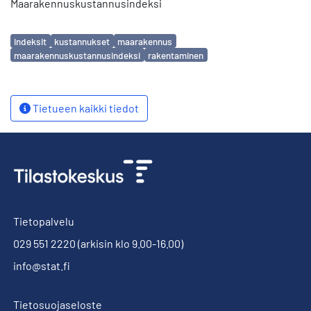
Maarakennuskustannusindeksi
Avainsanat
indeksit
kustannukset
maarakennus
maarakennuskustannusindeksi
rakentaminen
Tietueen kaikki tiedot
Tietopalvelu
029 551 2220
(arkisin klo 9.00-16.00)
info@stat.fi
Tietosuojaseloste