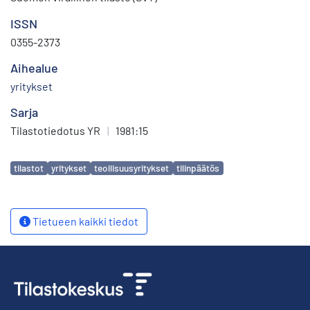
ISSN
0355-2373
Aihealue
yritykset
Sarja
Tilastotiedotus YR
|
1981:15
Avainsanat
tilastot
yritykset
teollisuusyritykset
tilinpäätös
Tietueen kaikki tiedot