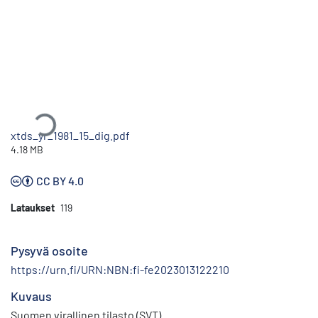
Ladataan...
xtds_yr_1981_15_dig.pdf
4.18 MB
CC BY 4.0
Lataukset
119
Pysyvä osoite
https://urn.fi/URN:NBN:fi-fe2023013122210
Kuvaus
Suomen virallinen tilasto (SVT)