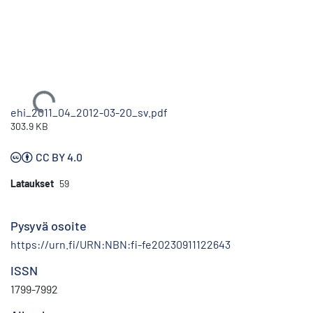
Ladataan...
ehi_2011_04_2012-03-20_sv.pdf
303.9 KB
CC BY 4.0
Lataukset
59
Pysyvä osoite
https://urn.fi/URN:NBN:fi-fe20230911122643
ISSN
1799-7992