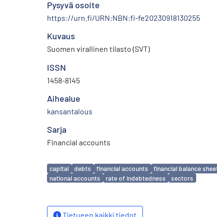
Pysyvä osoite
https://urn.fi/URN:NBN:fi-fe20230918130255
Kuvaus
Suomen virallinen tilasto (SVT)
ISSN
1458-8145
Aihealue
kansantalous
Sarja
Financial accounts
Avainsanat
capital
debts
financial accounts
financial balance shee
national accounts
rate of indebtedness
sectors
Tietueen kaikki tiedot