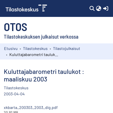
(c
OTOS
Tilastokeskuksen julkaisut verkossa
Etusivu
Tilastokeskus
Tilastojulkaisut
Kokoelmat
Kuluttajabarometri taulukot : maaliskuu 2003
Selaa
Kuluttajabarometri taulukot :
maaliskuu 2003
Tilastokeskus
2003-04-04
xkbarta_200303_2003_dig.pdf
20.92 MB