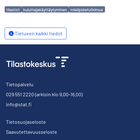
Avainsanat
tilastot
kuluttajakäyttäytyminen
mielipidetutkimus
Tietueen kaikki tiedot
Tietopalvelu
029 551 2220
(arkisin klo 9.00-16.00)
info@stat.fi
Tietosuojaseloste
Saavutettavuusseloste